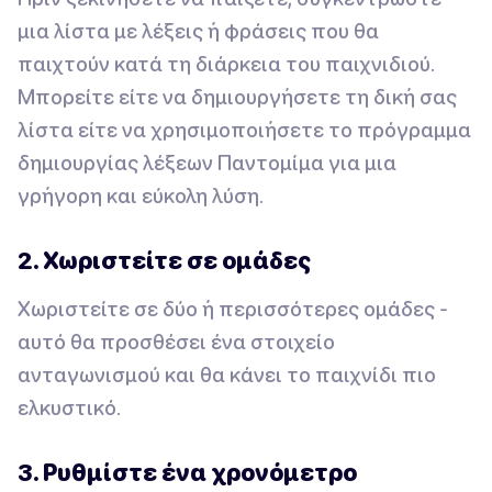
μια λίστα με λέξεις ή φράσεις που θα
παιχτούν κατά τη διάρκεια του παιχνιδιού.
Μπορείτε είτε να δημιουργήσετε τη δική σας
λίστα είτε να χρησιμοποιήσετε το πρόγραμμα
δημιουργίας λέξεων Παντομίμα για μια
γρήγορη και εύκολη λύση.
2. Χωριστείτε σε ομάδες
Χωριστείτε σε δύο ή περισσότερες ομάδες -
αυτό θα προσθέσει ένα στοιχείο
ανταγωνισμού και θα κάνει το παιχνίδι πιο
ελκυστικό.
3. Ρυθμίστε ένα χρονόμετρο