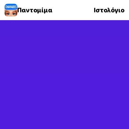
Παντομίμα
Ιστολόγιο