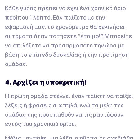
Κάθε γύρος πρέπει να έχει ένα χρονικό όριο
περίπου 1 λεπτό. Εάν παίζετε με την
εφαρμογή μας, το χρονόμετρο θα ξεκινήσει
αυτόματα όταν πατήσετε “έτοιμο!”. Μπορείτε
να επιλέξετε να προσαρμόσετε την ώρα με
βάση το επίπεδο δυσκολίας ή την προτίμηση
ομάδας.
4. Αρχίζει η υποκριτική!
Η πρώτη ομάδα στέλνει έναν παίκτη να παίξει
λέξεις ή φράσεις σιωπηλά, ενώ τα μέλη της
ομάδας της προσπαθούν να τις μαντέψουν
εντός του χρονικού ορίου.
Μόλις μαντέψει μια λέξη, ο ηθοποιός σχεδιάζει