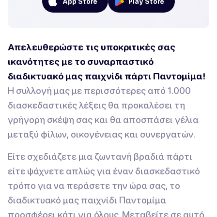
App Store
Play Store
Απελευθερώστε τις υποκριτικές σας
ικανότητες με το συναρπαστικό
διαδικτυακό μας παιχνίδι πάρτι Παντομίμα!
Η συλλογή μας με περισσότερες από 1.000
διασκεδαστικές λέξεις θα προκαλέσει τη
γρήγορη σκέψη σας και θα αποσπάσει γέλια
μεταξύ φίλων, οικογένειας και συνεργατών.
Είτε σχεδιάζετε μια ζωντανή βραδιά πάρτι
είτε ψάχνετε απλώς για έναν διασκεδαστικό
τρόπο για να περάσετε την ώρα σας, το
διαδικτυακό μας παιχνίδι Παντομίμα
προσφέρει κάτι για όλους. Μεταβείτε σε αυτό