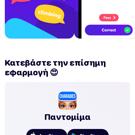
Κατεβάστε την επίσημη
εφαρμογή 😍
Παντομίμα