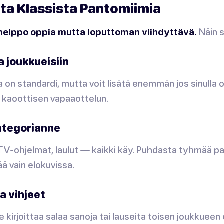
ta Klassista Pantomiimia
helppo oppia mutta loputtoman viihdyttävä.
Näin 
a joukkueisiin
 on standardi, mutta voit lisätä enemmän jos sinulla 
n kaoottisen vapaaottelun.
kategorianne
, TV-ohjelmat, laulut — kaikki käy. Puhdasta tyhmää p
ä vain elokuvissa.
aa vihjeet
 kirjoittaa salaa sanoja tai lauseita toisen joukkueen 