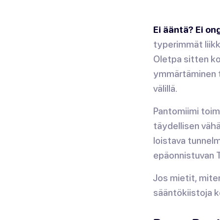
Ei ääntä? Ei o
typerimmät liikk
Oletpa sitten ko
ymmärtäminen t
välillä.
Pantomiimi toimii
täydellisen väh
loistava tunnelm
epäonnistuvan
Jos mietit, mite
sääntökiistoja k