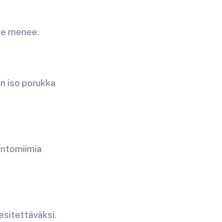
se menee:
on iso porukka
antomiimia
esitettäväksi.