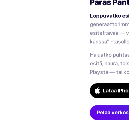
Paras Pan
Loppuvatko esi
generaattorimme
esitettävää — v
kanssa” -tasolle
Haluatko puhta
esitä, naura, to
Playsta — tai ko
Lataa iPho
Pelaa verko