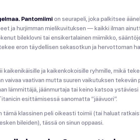
ngelmaa.
Pantomiimi
on seurapeli, joka palkitsee ään
eet ja hurjimman mielikuvituksen — kaikki ilman ainu
kenut bileklovni tai ensikertalainen miimikko, sääntöj
ekee eron täydellisen sekasotkun ja hervottoman h
 kaikenikäisille ja kaikenkokoisille ryhmille, mikä teke
än vaivaa vaativan mutta suuren vaikutuksen tekevän p
an lämmittäjä, jäänmurtaja tai keino katsoa ystäviesi
Titanicin
esittämisessä sanomatta “jäävuori”.
n tämä klassinen peli oikeasti toimii (tai haluat ratkai
esken bileiden), tässä on sinun oppaasi.