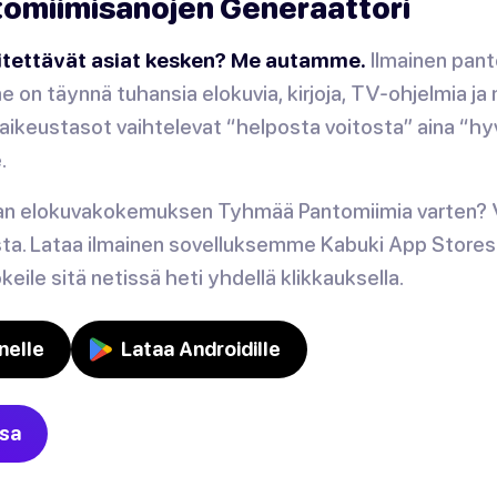
tomiimisanojen Generaattori
tettävät asiat kesken? Me autamme.
Ilmainen pan
 on täynnä tuhansia elokuvia, kirjoja, TV-ohjelmia ja
aikeustasot vaihtelevat “helposta voitosta” aina “h
.
an elokuvakokemuksen Tyhmää Pantomiimia varten? V
ista. Lataa ilmainen sovelluksemme
Kabuki
App Storest
keile sitä netissä heti yhdellä klikkauksella.
nelle
Lataa Androidille
ssa