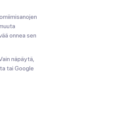
tomiimisanojen
 muuta
yvää onnea sen
ain näpäytä,
a tai Google