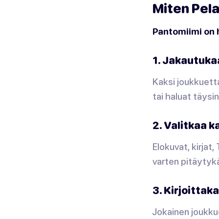
Miten Pela
Pantomiimi on 
1. Jakautuka
Kaksi joukkuetta
tai haluat täysi
2. Valitkaa 
Elokuvat, kirjat
varten pitäytykä
3. Kirjoittak
Jokainen joukkue