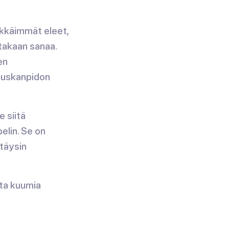
ekkäimmät eleet,
ttakaan sanaa.
en
auskanpidon
e siitä
elin. Se on
 täysin
sta kuumia