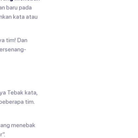
ran baru pada
nkan kata atau
ya tim! Dan
bersenang-
ya Tebak kata,
 beberapa tim.
 yang menebak
r”.