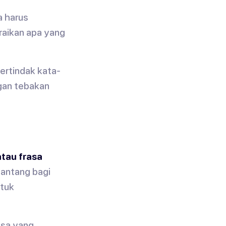
a harus
aikan apa yang
ertindak kata-
ngan tebakan
atau frasa
antang bagi
ntuk
asa yang