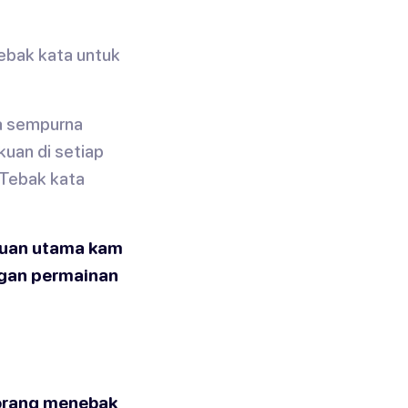
ebak kata untuk
ra sempurna
uan di setiap
 Tebak kata
duan utama kam
ngan permainan
 orang menebak