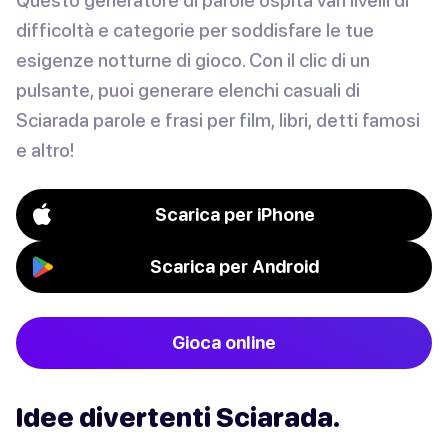
Questo generatore di parole ospita vari livelli di
difficoltà e categorie per soddisfare le tue
esigenze notturne di gioco. Con il clic di un
pulsante, puoi generare elenchi casuali di
Sciarada parole e frasi per film, libri, detti famosi
e altro!
Scarica per iPhone
Scarica per Android
Gioca online
Idee divertenti Sciarada.