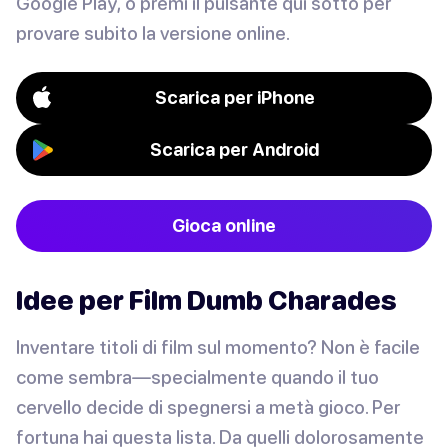
Google Play, o premi il pulsante qui sotto per
provare subito la versione online.
Scarica per iPhone
Scarica per Android
Gioca online
Idee per Film Dumb Charades
Inventare titoli di film sul momento? Non è facile
come sembra—specialmente quando il tuo
cervello decide di spegnersi a metà gioco. Per
fortuna hai questa lista. Da quelli dolorosamente