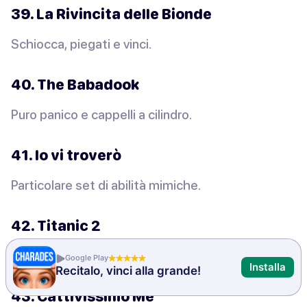
39. La Rivincita delle Bionde
Schiocca, piegati e vinci.
40. The Babadook
Puro panico e cappelli a cilindro.
41. Io vi troverò
Particolare set di abilità mimiche.
42. Titanic 2
Aspetta, ne hanno fatto un altro?
Google Play
Installa
Recitalo, vinci alla grande!
43. Cattivissimo Me