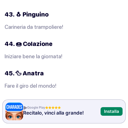
43. 🐧 Pinguino
Carineria da trampoliere!
44. 🍩 Colazione
Iniziare bene la giornata!
45. 🦆 Anatra
Fare il giro del mondo!
46. 🍎 Dottore
Google Play
Installa
Recitalo, vinci alla grande!
Guarigione e cura!