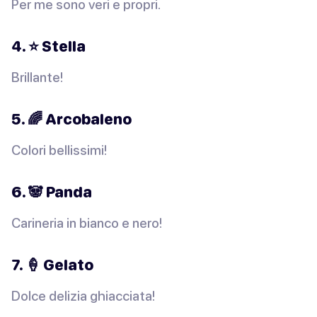
Per me sono veri e propri.
4. ⭐️ Stella
Brillante!
5. 🌈 Arcobaleno
Colori bellissimi!
6. 🐼 Panda
Carineria in bianco e nero!
7. 🍦 Gelato
Dolce delizia ghiacciata!