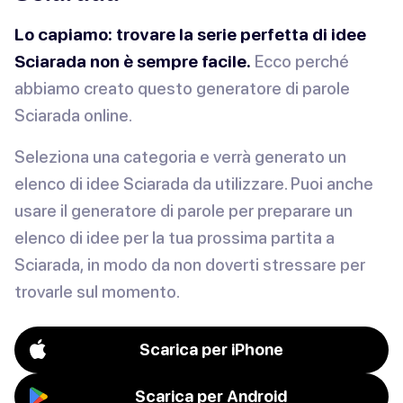
Lo capiamo: trovare la serie perfetta di idee
Sciarada non è sempre facile.
Ecco perché
abbiamo creato questo generatore di parole
Sciarada online.
Seleziona una categoria e verrà generato un
elenco di idee Sciarada da utilizzare. Puoi anche
usare il generatore di parole per preparare un
elenco di idee per la tua prossima partita a
Sciarada, in modo da non doverti stressare per
trovarle sul momento.
Scarica per iPhone
Scarica per Android