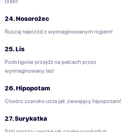
rzeki!
24. Nosorożec
Ruszaj naprzód z wyimaginowanym rogiem!
25. Lis
Podstępnie przejdź na palcach przez
wyimaginowany las!
26. Hipopotam
Otwórz szeroko usta jak ziewający hipopotam!
27. Surykatka
Stój prosto i uważaj jak czujna surykatka!