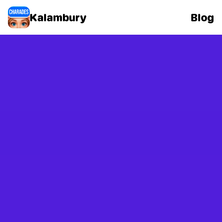
Kalambury
Blog