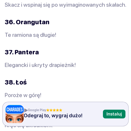
Skacz i wspinaj się po wyimaginowanych skałach.
36. Orangutan
Te ramiona są długie!
37. Pantera
Elegancki i ukryty drapieżnik!
38. Łoś
Poroże w górę!
Google Play
39. Jaguara
Instaluj
Odegraj to, wygraj dużo!
Kręć się ukradkiem.