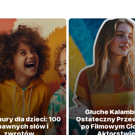
Głuche Kalamb
ury dla dzieci: 100
Ostateczny Prze
bawnych słów i
po Filmowym C
zwrotów
Aktorstwi