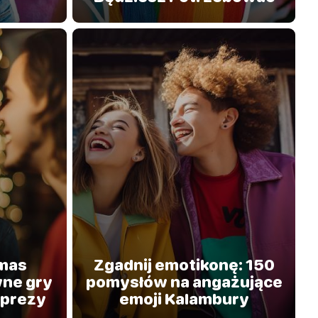
tmas
Zgadnij emotikonę: 150
ne gry
pomysłów na angażujące
mprezy
emoji Kalambury