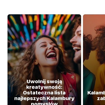
Uwolnij swoją
kreatywność:
Ostateczna lista
Kalamb
najlepszych Kalambury
za
pomysłów