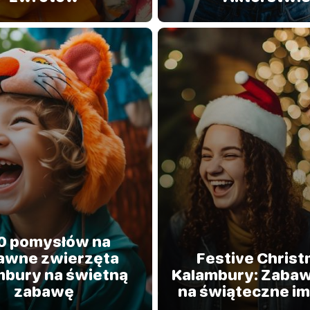
0 pomysłów na
awne zwierzęta
Festive Chris
mbury na świetną
Kalambury: Zabaw
zabawę
na świąteczne i