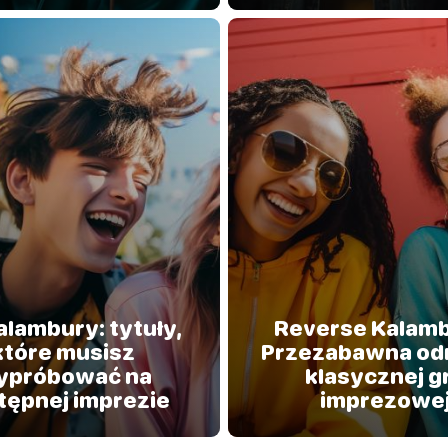
alambury: tytuły,
Reverse Kalamb
które musisz
Przezabawna od
ypróbować na
klasycznej g
tępnej imprezie
imprezowe