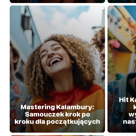
Hit K
Mastering Kalambury:
Samouczek krok po
w
kroku dla początkujących
nas