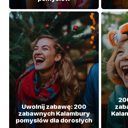
20
Uwolnij zabawę: 200
zab
zabawnych Kalambury
Kala
pomysłów dla dorosłych