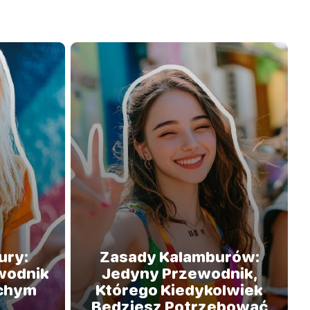
ury:
Zasady Kalamburów:
wodnik
Jedyny Przewodnik,
ichym
Którego Kiedykolwiek
e
Będziesz Potrzebować