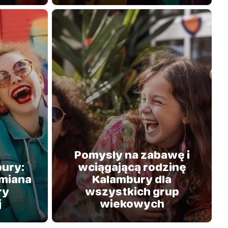
Pomysły na zabawę i
ury:
wciągającą rodzinę
miana
Kalambury dla
ry
wszystkich grup
j
wiekowych