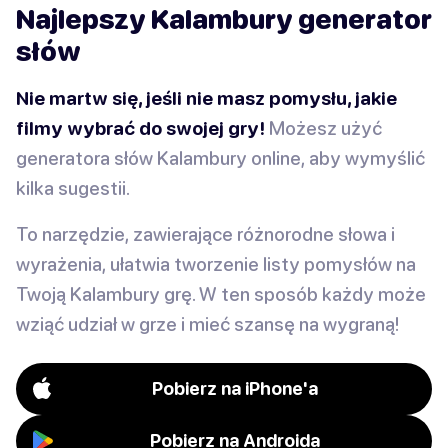
Najlepszy Kalambury generator
słów
Nie martw się, jeśli nie masz pomysłu, jakie
filmy wybrać do swojej gry!
Możesz użyć
generatora słów Kalambury online, aby wymyślić
kilka sugestii.
To narzędzie, zawierające różnorodne słowa i
wyrażenia, ułatwia tworzenie listy pomysłów na
Twoją Kalambury grę. W ten sposób każdy może
wziąć udział w grze i mieć szansę na wygraną!
Pobierz na iPhone'a
Pobierz na Androida