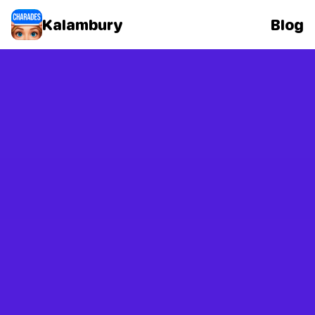
Kalambury
Blog