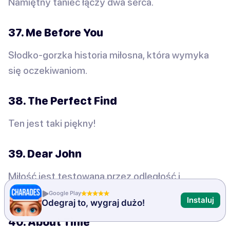
Namiętny taniec łączy dwa serca.
37. Me Before You
Słodko-gorzka historia miłosna, która wymyka
się oczekiwaniom.
38. The Perfect Find
Ten jest taki piękny!
39. Dear John
Miłość jest testowana przez odległość i
obowiązek.
Google Play
Instaluj
Odegraj to, wygraj dużo!
40. About Time