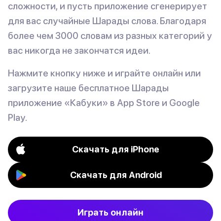
сложности, и пусть приложение сгенерирует
для вас случайные Шарады слова. Благодаря
более чем 3000 словам из разных категорий у
вас никогда не закончатся идеи.
Нажмите кнопку ниже и играйте онлайн или
загрузите наше бесплатное Шарады
приложение «Кабуки» в App Store и Google
Play.
Скачать для iPhone
Скачать для Android
Играть онлайн