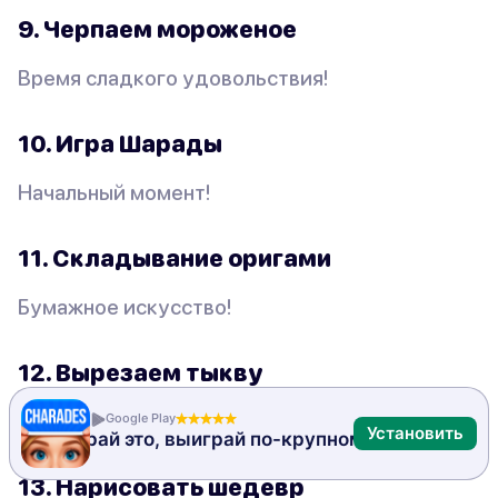
9. Черпаем мороженое
Время сладкого удовольствия!
10. Игра Шарады
Начальный момент!
11. Складывание оригами
Бумажное искусство!
12. Вырезаем тыкву
Хэллоуин веселье!
Google Play
Установить
Сыграй это, выиграй по-крупному!
13. Нарисовать шедевр