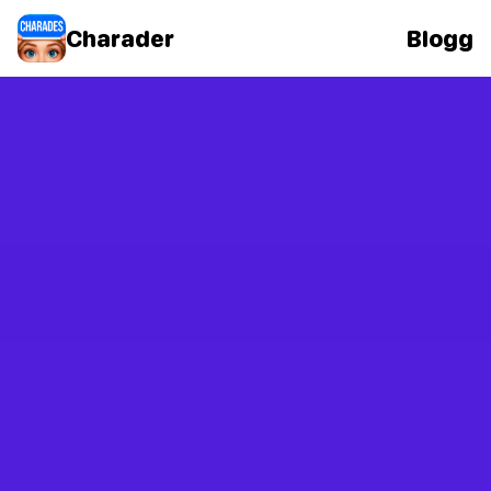
Charader
Blogg