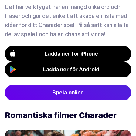
Det här verktyget har en mängd olika ord och
fraser och gör det enkelt att skapa en lista med
idéer för ditt Charader spel. På så sätt kan alla ta
del av spelet och ha en chans att vinna!
Ladda ner för iPhone
Ladda ner för Android
Spela online
Romantiska filmer Charader