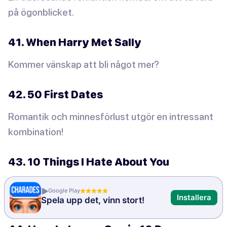
på ögonblicket.
41. When Harry Met Sally
Kommer vänskap att bli något mer?
42. 50 First Dates
Romantik och minnesförlust utgör en intressant
kombination!
43. 10 Things I Hate About You
En modern återberättelse av Shakespeares
Google Play
Installera
Taming of the Shrew.
Spela upp det, vinn stort!