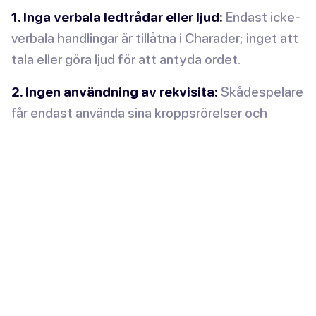
1. Inga verbala ledtrådar eller ljud:
Endast icke-
verbala handlingar är tillåtna i Charader; inget att
tala eller göra ljud för att antyda ordet.
2. Ingen användning av rekvisita:
Skådespelare
får endast använda sina kroppsrörelser och
gester för att förmedla ordet eller frasen, inga
rekvisita eller peka på föremål i rummet tillåts.
3. Var respektfull:
Charader handlar om att ha
roligt, så det är viktigt att vara respektfull och
uppmuntrande mot alla spelare.
**4 Välj åldersanpassade ord: **Se till att de valda
orden eller fraserna passar alla i gruppen. Om du
spelar med barn, håll orden enkla och lätta att