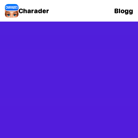
Charader
Blogg