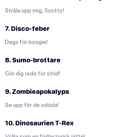
Stråla upp mig, Scotty!
7. Disco-feber
Dags för boogie!
8. Sumo-brottare
Gör dig redo för strid!
9. Zombieapokalyps
Se upp för de odöda!
10. Dinosaurien T-Rex
Vråla som en förhistorisk jätte!