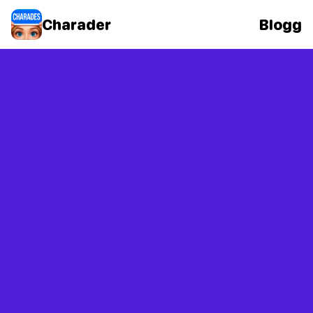
Charader
Blogg