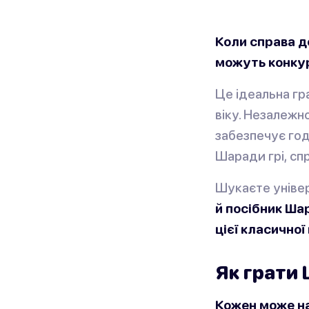
Коли справа д
можуть конку
Це ідеальна гр
віку. Незалежн
забезпечує год
Шаради грі, сп
Шукаєте уніве
й посібник Ша
цієї класичної
Як грати
Кожен може на