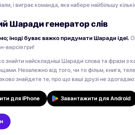
ли, і виграє команда, яка набере найбільшу кількі
й Шаради генератор слів
мо; іноді буває важко придумати Шаради ідеї.
Ос
н-версія гри!
о знайти найскладніші Шаради слова та фрази з ка
щами. Незалежно від того, чи то фільм, книга, тел
’язково знайдете те, про що ваші друзі не здогадаю
ити для iPhone
Завантажити для Android
йн