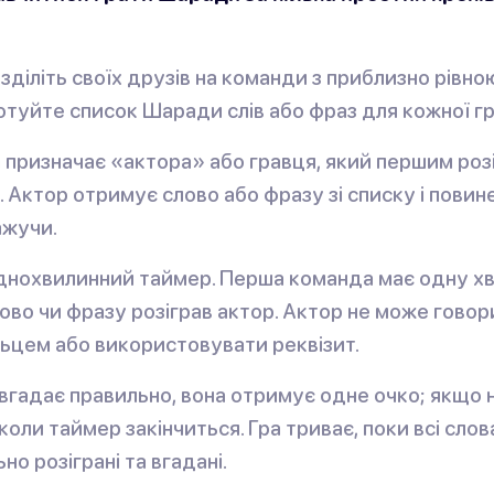
зділіть своїх друзів на команди з приблизно рівно
готуйте список Шаради слів або фраз для кожної гр
 призначає «актора» або гравця, який першим ро
. Актор отримує слово або фразу зі списку і повин
ажучи.
днохвилинний таймер. Перша команда має одну х
лово чи фразу розіграв актор. Актор не може говор
ьцем або використовувати реквізит.
гадає правильно, вона отримує одне очко; якщо ні
коли таймер закінчиться. Гра триває, поки всі слов
о розіграні та вгадані.