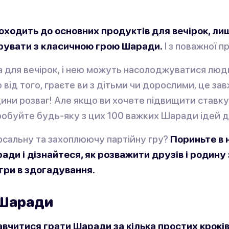
оходить до основних продуктів для вечірок, ли
рувати з класичною грою Шаради.
І з поважної п
а для вечірок, і нею можуть насолоджуватися лю
о від того, граєте ви з дітьми чи дорослими, це за
ини розваг! Але якщо ви хочете підвищити ставку
робуйте будь-яку з цих 100 важких Шаради ідей д
рсальну та захоплюючу партійну гру?
Пориньте в
ради і дізнайтеся, як розважити друзів і родин
 гри в здогадування.
 Шаради
вчитися грати Шаради за кілька простих кроків