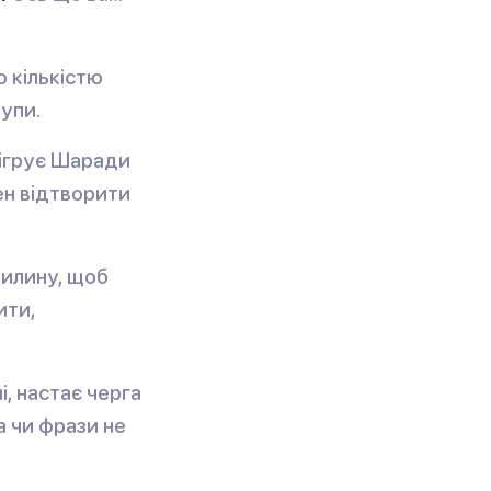
ю кількістю
упи.
зігрує Шаради
ен відтворити
вилину, щоб
ити,
, настає черга
а чи фрази не