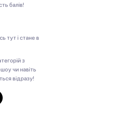
сть балів!
ь тут і стане в
тегорій з
ешоу чи навіть
ться відразу!