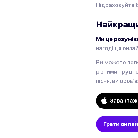
Підраховуйте ба
Найкращи
Ми це розуміє
нагоді ця онлай
Ви можете легк
різними трудно
пісня, ви обов
Завантаж
Грати онла