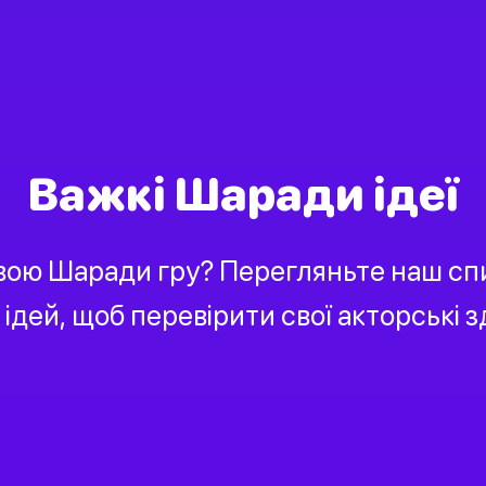
Важкі Шаради ідеї
вою Шаради гру? Перегляньте наш спи
ідей, щоб перевірити свої акторські зд