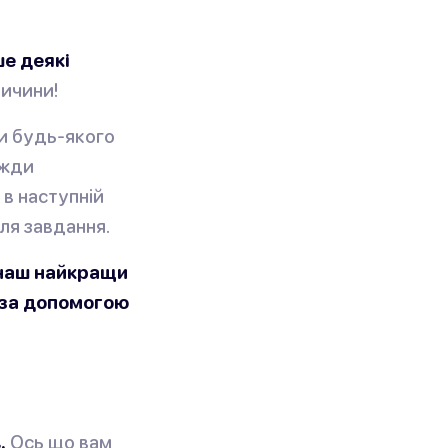
ше деякі
ричини!
ди будь-якого
вжди
 в наступній
ля завдання.
 наш найкращи
у за допомогою
.
Ось що вам