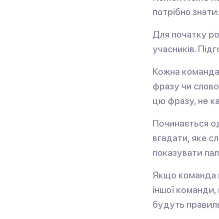
потрібно знати:
Для початку ро
учасників. Під
Кожна команда
фразу чи слово
цю фразу, не к
Починається о
вгадати, яке с
показувати пал
Якщо команда в
іншої команди, 
будуть правильн